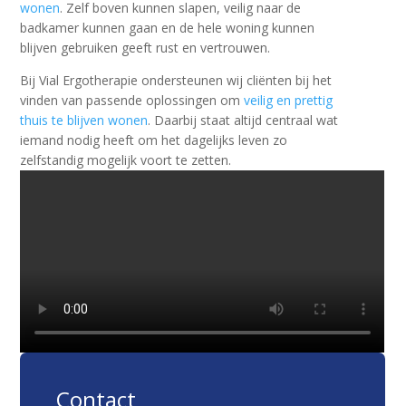
wonen
. Zelf boven kunnen slapen, veilig naar de
badkamer kunnen gaan en de hele woning kunnen
blijven gebruiken geeft rust en vertrouwen.
Bij Vial Ergotherapie ondersteunen wij cliënten bij het
vinden van passende oplossingen om
veilig en prettig
thuis te blijven wonen
. Daarbij staat altijd centraal wat
iemand nodig heeft om het dagelijks leven zo
zelfstandig mogelijk voort te zetten.
Contact