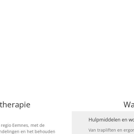
otherapie
Wa
Hulpmiddelen en w
e regio Eemnes, met de
Van trapliften en erg
handelingen en het behouden