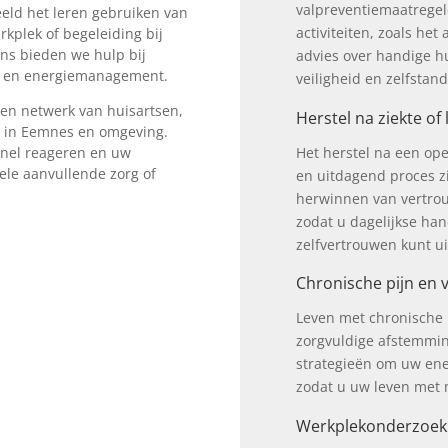
valpreventiemaatregel
eeld het leren gebruiken van
activiteiten, zoals he
kplek of begeleiding bij
ens bieden we hulp bij
advies over handige 
ng en energiemanagement.
veiligheid en zelfstan
en netwerk van huisartsen,
Herstel na ziekte of 
s in Eemnes en omgeving.
Het herstel na een ope
nel reageren en uw
ele aanvullende zorg of
en uitdagend proces zi
herwinnen van vertrou
zodat u dagelijkse ha
zelfvertrouwen kunt ui
Chronische pijn en
Leven met chronische 
zorgvuldige afstemmin
strategieën om uw ener
zodat u uw leven met 
Werkplekonderzoek