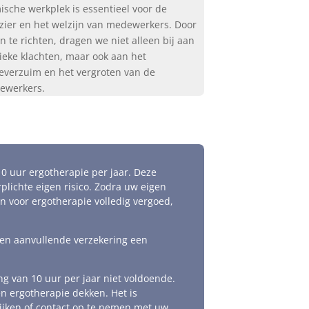
sche werkplek is essentieel voor de
ezier en het welzijn van medewerkers. Door
n te richten, dragen we niet alleen bij aan
ieke klachten, maar ook aan het
everzuim en het vergroten van de
ewerkers.
10 uur ergotherapie per jaar. Deze
lichte eigen risico. Zodra uw eigen
en voor ergotherapie volledig vergoed,
een aanvullende verzekering een
g van 10 uur per jaar niet voldoende.
n ergotherapie dekken. Het is
jken of contact op te nemen met uw