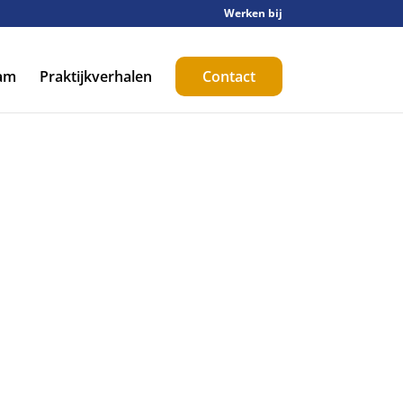
Werken bij
am
Praktijkverhalen
Contact
of meer informatie?