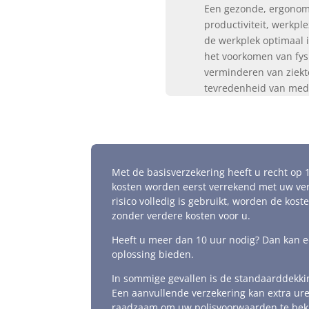
Een gezonde, ergonomi
productiviteit, werkpl
de werkplek optimaal i
het voorkomen van fys
verminderen van ziekt
tevredenheid van med
Met de basisverzekering heeft u recht op 
kosten worden eerst verrekend met uw verp
risico volledig is gebruikt, worden de kost
zonder verdere kosten voor u.
Heeft u meer dan 10 uur nodig? Dan kan 
oplossing bieden.
In sommige gevallen is de standaarddekkin
Een aanvullende verzekering kan extra ure
raadzaam om uw polisvoorwaarden te beki