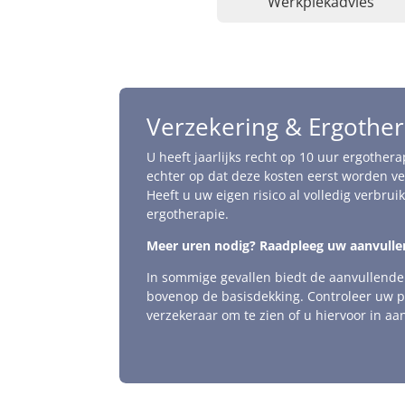
Werkplekadvies
Verzekering & Ergother
U heeft jaarlijks recht op 10 uur ergothera
echter op dat deze kosten eerst worden ve
Heeft u uw eigen risico al volledig verbrui
ergotherapie.
Meer uren nodig? Raadpleeg uw aanvulle
In sommige gevallen biedt de aanvullende
bovenop de basisdekking. Controleer uw p
verzekeraar om te zien of u hiervoor in a