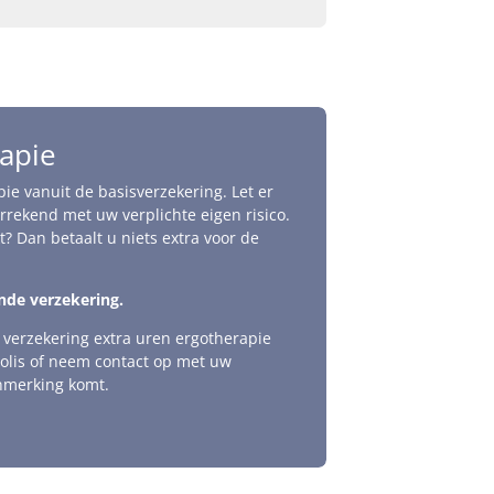
apie
pie vanuit de basisverzekering. Let er
rrekend met uw verplichte eigen risico.
kt? Dan betaalt u niets extra voor de
nde verzekering.
 verzekering extra uren ergotherapie
olis of neem contact op met uw
anmerking komt.