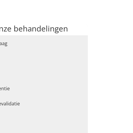
onze behandelingen
aag
entie
validatie