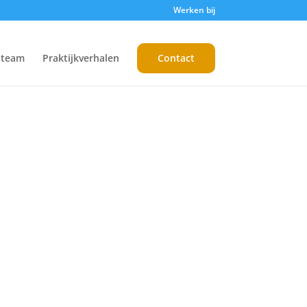
Werken bij
 team
Praktijkverhalen
Contact
of meer informatie?