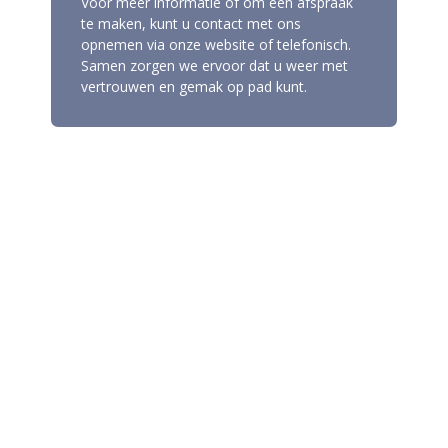
Voor meer informatie of om een afspraak
te maken, kunt u contact met ons
opnemen via onze website of telefonisch.
Samen zorgen we ervoor dat u weer met
vertrouwen en gemak op pad kunt.
Hulpmiddelen
Drempelhulp
Driewielfiets
Scootmobiel