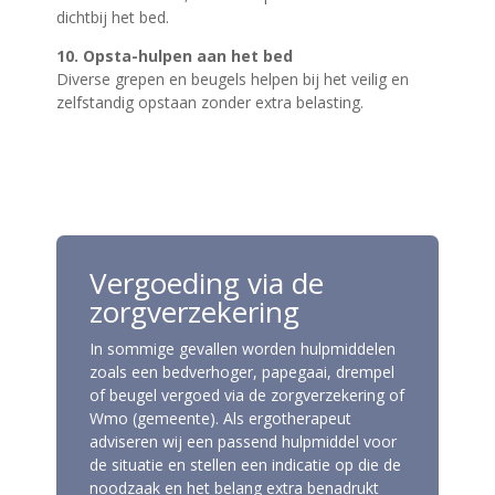
dichtbij het bed.
10. Opsta-hulpen aan het bed
Diverse grepen en beugels helpen bij het veilig en
zelfstandig opstaan zonder extra belasting.
Vergoeding via de
zorgverzekering
In sommige gevallen worden hulpmiddelen
zoals een bedverhoger, papegaai, drempel
of beugel vergoed via de zorgverzekering of
Wmo (gemeente). Als ergotherapeut
adviseren wij een passend hulpmiddel voor
de situatie en stellen een indicatie op die de
noodzaak en het belang extra benadrukt