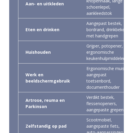
knopenhaak, lange
Aan- en uitkleden
schoenlepel,
aankleedstok
Aangepast bestek,
Eten en drinken
bordrand, drinkbeker
met handgrepen
Grijper, potopener,
Huishouden
ergonomische
keukenhulpmiddelen
Ergonomische muis,
Werk en
aangepast
beeldschermgebruik
toetsenbord,
documenthouder
Verdikt bestek,
Artrose, reuma en
flessenopeners,
Parkinson
aangepaste grepen
Scootmobiel,
Zelfstandig op pad
aangepaste fiets,
auto-aanpassingen