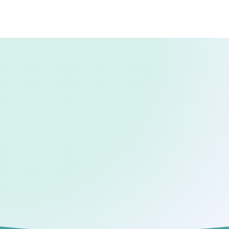
Veelgestelde vragen
Hieronder vindt u een overzicht van de
veelgestelde vragen. Staat uw vraag er
niet bij of wilt u liever direct contact
opnemen? Maak dan gebruik van het
bovenstaande formulier of via de
contactgegevens.