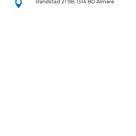

Randstad 21 9B, 1314 BD Almere

100% vergoeding van Ergotherapie
door de zorgverzekeraar
w
Direct contact met de ergotherapeut